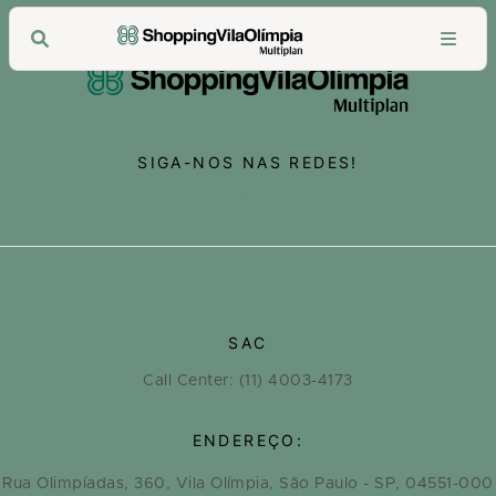
SIGA-NOS NAS REDES!
SAC
Call Center: (11) 4003-4173
ENDEREÇO:
Rua Olimpíadas, 360, Vila Olímpia, São Paulo - SP, 04551-000