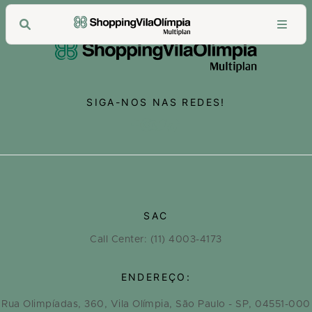
SIGA-NOS NAS REDES!
SAC
Call Center: (11) 4003-4173
ENDEREÇO:
Rua Olimpíadas, 360, Vila Olímpia, São Paulo - SP, 04551-000