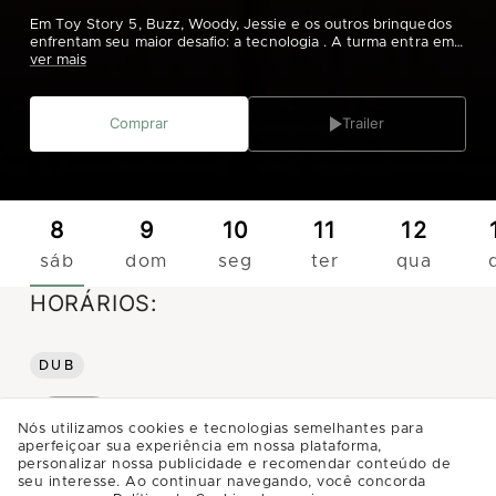
Em Toy Story 5, Buzz, Woody, Jessie e os outros brinquedos
enfrentam seu maior desafio: a tecnologia . A turma entra em
desespero quando percebe que a sua dona, Bonnie, está se
ver mais
distanciando deles por causa de um novo tablet infantil
chamado Lilypad, que passa a ser o centro de sua atenção
Classificação indicativa 6 Anos. Contém temas sensíveis,
Comprar
Trailer
violência.
8
9
10
11
12
sáb
dom
seg
ter
qua
HORÁRIOS:
DUB
12:25
Nós utilizamos cookies e tecnologias semelhantes para
aperfeiçoar sua experiência em nossa plataforma,
personalizar nossa publicidade e recomendar conteúdo de
seu interesse. Ao continuar navegando, você concorda