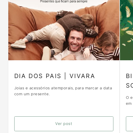
DIA DOS PAIS | VIVARA
B
S
Joias e acessórios atemporais, para marcar a data
com um presente.
O e
em 
Ver post