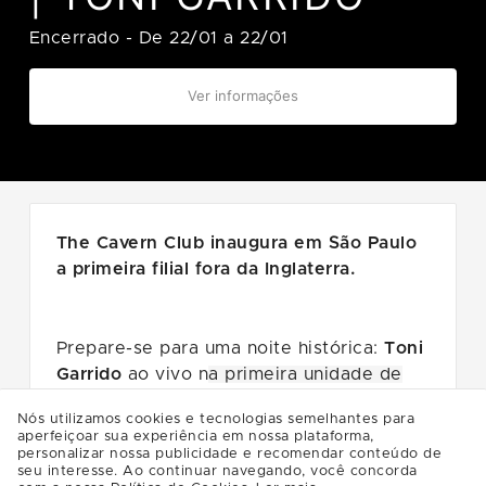
Encerrado
-
De 22/01 a 22/01
Ver informações
The Cavern Club inaugura em São Paulo
a primeira filial fora da Inglaterra.
Prepare-se para uma noite histórica:
Toni
Garrido
ao vivo n
a primeira unidade de
São Paulo do lendário
The Cavern Club
,
Nós utilizamos cookies e tecnologias semelhantes para
dia
22/01,
no
Shopping Vila Olímpia
!
aperfeiçoar sua experiência em nossa plataforma,
personalizar nossa publicidade e recomendar conteúdo de
seu interesse. Ao continuar navegando, você concorda