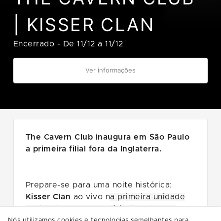
| KISSER CLAN
Encerrado
-
De 11/12 a 11/12
Ver informações
The Cavern Club inaugura em São Paulo
a primeira filial fora da Inglaterra.
Prepare-se para uma noite histórica:
Kisser Clan
ao vivo n
a primeira unidade
de São Paulo do lendário
The Cavern
Club
, dia
11 de dezembro,
no
Shopping
Nós utilizamos cookies e tecnologias semelhantes para