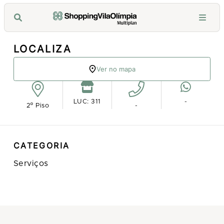
LOCALIZA
Ver no mapa
LUC: 311
-
2º Piso
-
CATEGORIA
Serviços