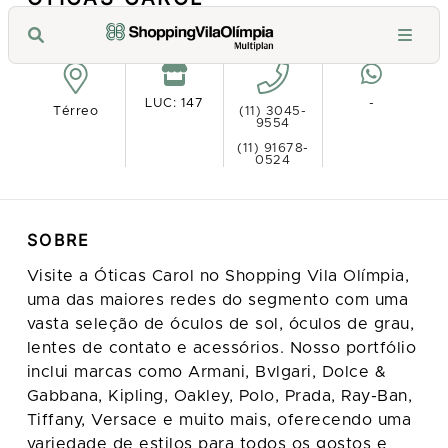
Ver no mapa
LUC: 147
-
Térreo
(11) 3045-
9554
(11) 91678-
0524
SOBRE
Visite a Óticas Carol no Shopping Vila Olímpia,
uma das maiores redes do segmento com uma
vasta seleção de óculos de sol, óculos de grau,
lentes de contato e acessórios. Nosso portfólio
inclui marcas como Armani, Bvlgari, Dolce &
Gabbana, Kipling, Oakley, Polo, Prada, Ray-Ban,
Tiffany, Versace e muito mais, oferecendo uma
variedade de estilos para todos os gostos e